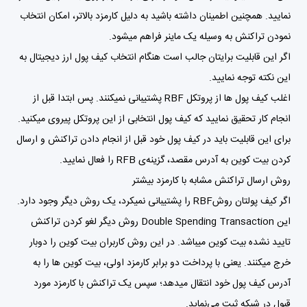
نمایید. همچنین اطمینان داشته باشید به دلیل کارمزد بالاتر، امکان انتخاب
نمودن تراکنش به وسیله یک ماینر فراهم میشود.
اگر این قابلیت برایتان جالب است هنگام انتخاب کیف پول ارز دیجیتال به
این نکته توجه نمایید.
اغلب کیف پول ها از پروتکل RBF پشتیبانی نمیکنند. پس ابتدا قبل از
انجام کار تحقیق نمایید که کیف پول انتخابی از این پروتکل پیروی میکنید.
برای این قابلیت باید در کیف پول خود قبل از انجام دادن تراکنش و ارسال
کردن بیت کوین به آدرس مقصد، گزینه‌ی RFB را فعال نمایید.
روش ارسال تراکنش مشابه با کارمزد بیشتر
اگر کیف پولتان روشRBF را پشتیبانی نمیکرد، یک روش دیگر وجود دارد.
این Double Spending Transaction روش دیگر لغو کردن تراکنش
تایید نشده بیت کوین میباشد. در این روش کاربران بیت کوین را دوبار
خرج میکنند. یعنی با پرداخت دو برابر کارمزد اولی، بیت کوین ها را به
آدرس کیف پول خود انتقال میدهد؛ سپس یک تراکنش با کارمزد مورد
قبول در شبکه ثبت می‌نماید.