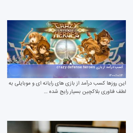
کسب درآمد از بازی crazy defense heroes
1400/10/14
این روزها کسب درآمد از بازی های رایانه ای و موبایلی به
لطف فناوری بلاکچین بسیار رایج شده …