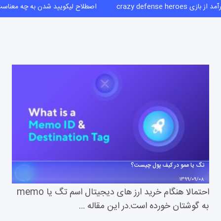
ز بازی crazy defense heroes
اصطلاح لیکویید شدن به چه معن
تگ یا ممو در کیف پول چیست؟
1399/09/08
احتمالا هنگام خرید ارز های دیجیتال اسم تگ یا memo
به گوشتان خورده است.در این مقاله …