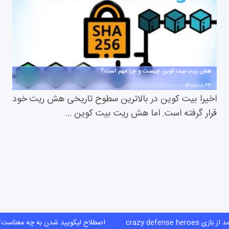
هش ریت بیت کوین چیست و چرا مهم است؟
1400/08/23
اخیرا بیت کوین در بالاترین سطوح تاریخی هش ریت خود
قرار گرفته است. اما هش ریت بیت کوین …
ازی crazy defense heroes
اصطلاح لیکویید شدن به چه معناس