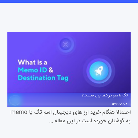
تگ یا ممو در کیف پول چیست؟
1399/09/08
احتمالا هنگام خرید ارز های دیجیتال اسم تگ یا memo
به گوشتان خورده است.در این مقاله …