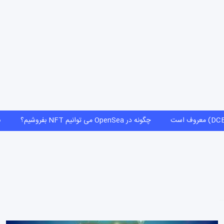
) معروف است
چگونه در OpenSea می توانیم NFT بفروشیم؟