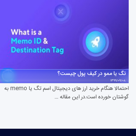
تگ یا ممو در کیف پول چیست؟
1399/09/08
احتمالا هنگام خرید ارز های دیجیتال اسم تگ یا memo به
گوشتان خورده است.در این مقاله …