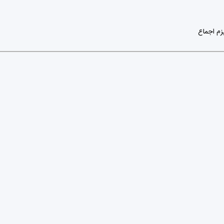
زم اجماع