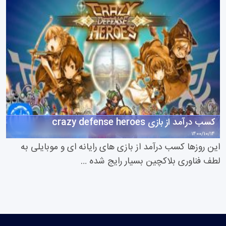
کسب درآمد از بازی crazy defense heroes
1400/10/14
این روزها کسب درآمد از بازی های رایانه ای و موبایلی به
لطف فناوری بلاکچین بسیار رایج شده …