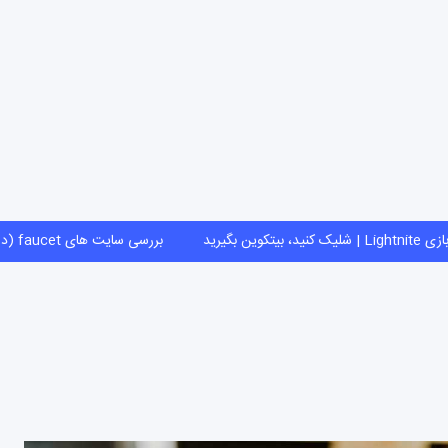
بازی Lightnite | شلیک کنید، بیتکوین بگیرید
بررسی سایت های faucet (دریافت ارز دیجیتال رای