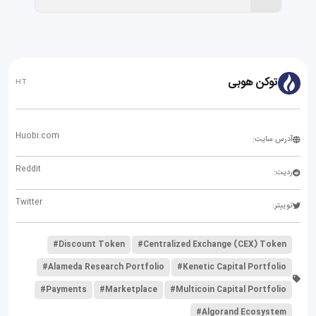
توکن هوبی
HT
Huobi.com
آدرس سایت:
Reddit
ردیت:
Twitter
توییتر:
#Discount Token
#Centralized Exchange (CEX) Token
#Alameda Research Portfolio
#Kenetic Capital Portfolio
#Payments
#Marketplace
#Multicoin Capital Portfolio
#Algorand Ecosystem