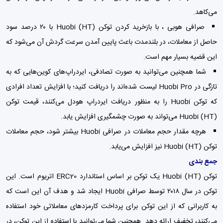
می‌کاهد.
صرافی هوبی ، با بازخرید کردن توکن Huobi (HT) با ۲۰ درصد سود
حاصل از معاملات، در بلندمدت باعث پایین آمدن سرعت گردش آن می‌شود که
این قضیه بسیار مهم است.
شما همچنین می‌توانید به صورت تصادفی، ایردراپ‌های کوین‌هایی که به
تازگی در Huobi Pro لیست شده‌اند را دریافت کنید؛ با افزایش تعداد افرادی
که توکن Huobi را به منظور دریافت ایردراپ هودل می‌کنند، قیمت توکن
Huobi (HT) می‌تواند به صورت چشمگیری افزایش یابد.
هرچه مقدار حجم معاملات در صرافی Huobi بیشتر شود، حجم معاملات
توکن Huobi (HT) نیز افزایش می‌یابد.
جمع بندی
توکن Huobi (HT) یک توکن بر اساس استاندارد ERC20
اتریوم
است. این
توکن در سال ۲۰۱۸ توسط صرافی Huobi ایجاد شد و هدف آن این است که
به کاربرانی که از این توکن برای پرداخت کارمزدهای معاملاتی خود استفاده
می‌کنند، تخفیف ارائه دهد. همچنین شما می‌توانید با استفاده از این توکن، در