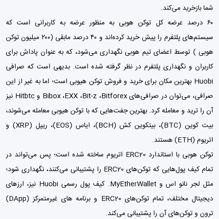
شما بازخرید می‌کند.
۶۰ درصد عرضه کل توکن هوبی به منظور عرضه به کاربرانی است که
سیستم‌های پلتفرم را پیش خرید کرده‌اند و ۴۰ درصد مابقی (۲۰۰ میلیون توکن
هوبی ) توسط اعضای تیم هوبی نگهداری می‌شود، که به عنوان پاداش برای
کاربران و نگهداری پلتفرم در نظر گرفته شده است. بدیهی است که صرافی
Huobi بهترین مکان برای خرید و فروش توکن هیوبی است؛ اما به غیر از این
صرافی، می‌توان در صرافی‌های Bibox ،EXX ،Bit-z ،Bitforex و Hitbtc نیز
آن را ترید و معامله کرد. بهترین جفت‌هایی که با توکن هیوبی معامله می‌شوند،
بیت کوین (BTC)،
بیتکوین کش (BCH)
،
ایاس (EOS)
،
ریپل (XRP)
و
اتریوم (ETH)
هستند.
توکن هوبی با استاندارد ERC20‌ اتریوم ساخته شده است؛ پس می‌تواند در
تمام کیف پول‌هایی که توکن‌های ERC20‌ را پشتیبانی می‌کنند، نگهداری شود؛
مثل لجر نانو اس و MyEtherWallet. کیف پول رسمی Huobi نیز، ارزهای
دیجیتال مختلف، تمام توکن‌های ERC20 و برنامه های غیرمتمرکز (DApp)
ترون و توکن‌های آن را پشتیبانی می‌کند.