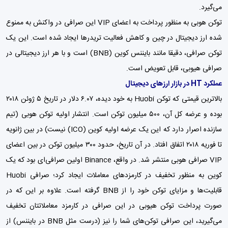
می‌گیرد.
توکن هوبی به منظور پرداخت به اعضای VIP این صرافی در واکنش به ممنوع
شده ارز دیجیتال در چین و کاهش فعالیت تریدرها ایجاد شده است. این یک
توکن صرافی، دقیقا مانند بایننس کوین (BNB) است و با هر ارز دیجیتالی در
صرافی هیوبی، قابل تعویض است.
عملکرد HT در بازار ارزهای دیجیتال
بالاترین قیمتی که توکن Huobi به خود دیده، ۶.۰۷ دلار در تاریخ ۵ ژوئن ۲۰۱۸
بوده و عرضه کل آن، ۵۰۰ میلیون توکن است. انتشار اولیه توکن هوبی (تیم
سازنده اصرار دارد که این یک عرضه اولیه کوین (ICO) نیست) در بین ژانویه
تا فوریه ۲۰۱۸ اتفاق افتاد. در آن تاریخ، حدود ۳۰۰ میلیون توکن در بین اعضای
VIP‌ صرافی هوبی منتشر شد. در واقع، Binance اولین صرافی‌ای بود که یک
کوین به منظور تخفیف در کارمزدهای معاملات ایجاد کرد؛ صرافی Huobi
قابلیت‌ها و مزایای توکن خود را از BNB گرفته است. علاوه بر این که در
صورت پرداخت توکن هیوبی در این صرافی در کارمزد معاملاتتان تخفیف
می‌گیرید،‌ این صرافی توکن‌های شما را نیز (درست مثل BNB‌ در بایننس) از